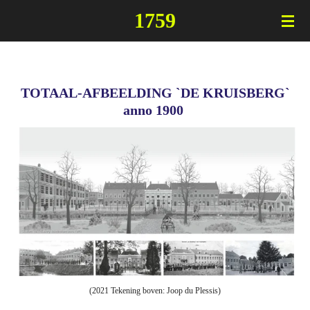
Ga
1759
direct
naar
de
hoofdinhoud
TOTAAL-AFBEELDING `DE KRUISBERG`
anno 1900
(2021 Tekening boven: Joop du Plessis)