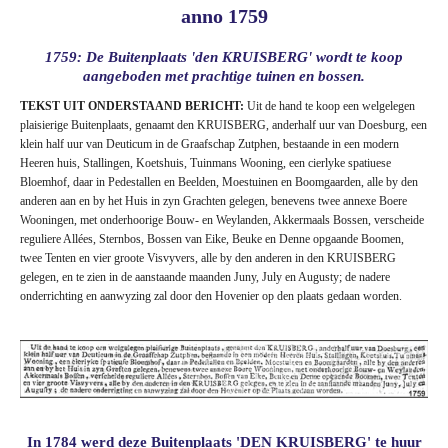
anno 1759
1759: De Buitenplaats 'den KRUISBERG' wordt te koop
aangeboden met prachtige tuinen en bossen.
TEKST UIT ONDERSTAAND BERICHT:
Uit de hand te koop een welgelegen
plaisierige Buitenplaats, genaamt den KRUISBERG, anderhalf uur van Doesburg, een
klein half uur van Deuticum in de Graafschap Zutphen, bestaande in een modern
Heeren huis, Stallingen, Koetshuis, Tuinmans Wooning, een cierlyke spatiuese
Bloemhof, daar in Pedestallen en Beelden, Moestuinen en Boomgaarden, alle by den
anderen aan en by het Huis in zyn Grachten gelegen, benevens twee annexe Boere
Wooningen, met onderhoorige Bouw- en Weylanden, Akkermaals Bossen, verscheide
reguliere Allées, Sternbos, Bossen van Eike, Beuke en Denne opgaande Boomen,
twee Tenten en vier groote Visvyvers, alle by den anderen in den KRUISBERG
gelegen, en te zien in de aanstaande maanden Juny, July en Augusty; de nadere
onderrichting en aanwyzing zal door den Hovenier op den plaats gedaan worden.
In 1784 werd deze Buitenplaats 'DEN KRUISBERG' te huur